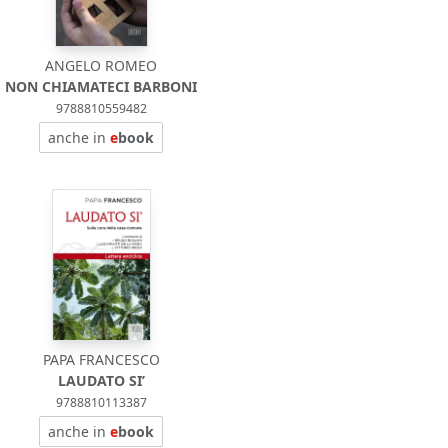
ANGELO ROMEO
NON CHIAMATECI BARBONI
9788810559482
anche in
e
book
PAPA FRANCESCO
LAUDATO SI’
9788810113387
anche in
e
book