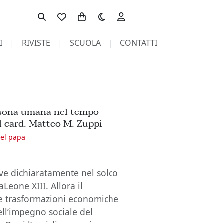
Toggle theme
I
RIVISTE
SCUOLA
CONTATTI
ersona umana nel tempo
del card. Matteo M. Zuppi
del papa
ve dichiaratamente nel solco
eone XIII. Allora il
de trasformazioni economiche
ell’impegno sociale del