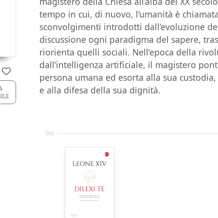
magistero della Chiesa all’alba del XX secolo.
tempo in cui, di nuovo, l’umanità è chiamata
sconvolgimenti introdotti dall’evoluzione del
discussione ogni paradigma del sapere, tras
riorienta quelli sociali. Nell’epoca della riv
dall’intelligenza artificiale, il magistero pon
persona umana ed esorta alla sua custodia, al
A
e alla difesa della sua dignità.
BILE