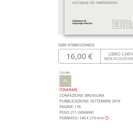
ISBN
9788810204832
16,00 €
LIBRO CART
NON ACQUISTA
COLLANA
F5
ITINERARI
CONFEZIONE:
BROSSURA
PUBBLICAZIONE:
SETTEMBRE 2019
PAGINE: 176
PESO: 211 GRAMMI
FORMATO: 140 X 210
mm