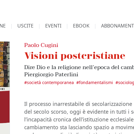
NE
USCITE
EVENTI
EBOOK
ABBONAMENT
Paolo Cugini
Visioni postcristiane
Dire Dio e la religione nell’epoca del ca
Piergiorgio Paterlini
#
società contemporanea
#
fondamentalismi
#
sociolog
Il processo inarrestabile di secolarizzazione
del secolo scorso, oggi è evidente in tutti i s
l’incapacità cronica dell’istituzione ecclesia
cambiamento sta lasciando spazio a movimen