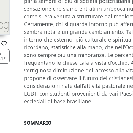
parla sempre di più di società postcristiana p
sensazione che siamo entrati in un’epoca nuov
come si era venuta a strutturare dal medioev
Certamente, chi si guarda intorno può affer
sembra notare un grande cambiamento. Tale
interno che esterno, più culturale e spiritual
ricordano, statistiche alla mano, che nell’Occ
A
sono sempre più una minoranza. Le percentu
BILE
frequentano le chiese cala a vista d’occhio. 
vertiginosa diminuzione dell’accesso alla vi
propone di osservare il futuro del cristiane
considerazioni nate dall’attività pastorale nel
LGBT, con studenti provenienti da vari Paesi
ecclesiali di base brasiliane.
SOMMARIO