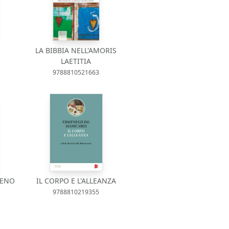
LA BIBBIA NELL'AMORIS
LAETITIA
9788810521663
IENO
IL CORPO E L'ALLEANZA
9788810219355