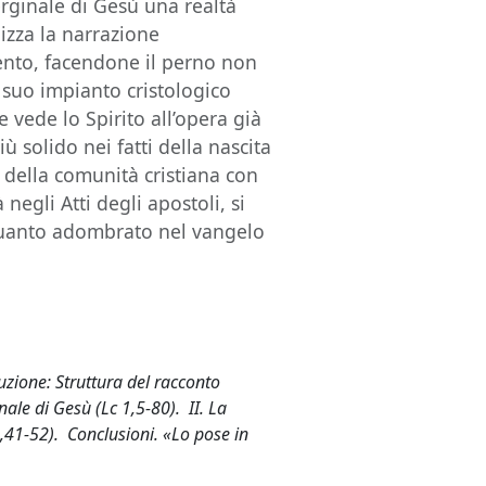
rginale di Gesù una realtà
nizza la narrazione
mento, facendone il perno non
 suo impianto cristologico
 vede lo Spirito all’opera già
 solido nei fatti della nascita
o della comunità cristiana con
 negli Atti degli apostoli, si
quanto adombrato nel vangelo
zione: Struttura del racconto
nale di Gesù (Lc 1,5-80). II. La
2,41-52). Conclusioni. «Lo pose in