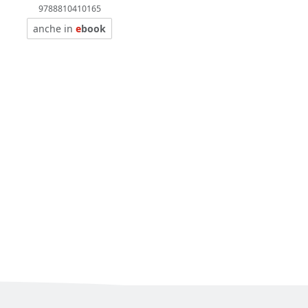
9788810410165
anche in
e
book