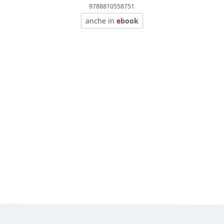
9788810558751
anche in
e
book