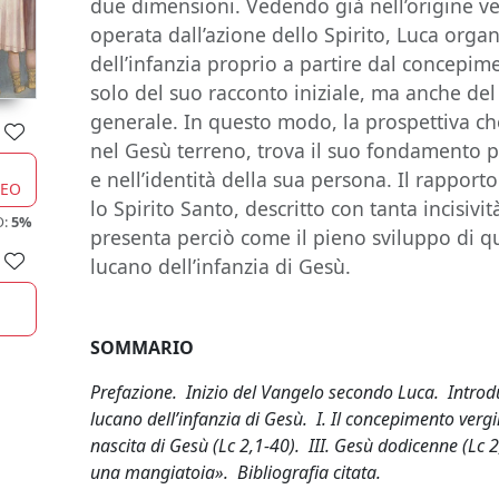
due dimensioni. Vedendo già nell’origine ve
operata dall’azione dello Spirito, Luca orga
dell’infanzia proprio a partire dal concepi
solo del suo racconto iniziale, ma anche del
generale. In questo modo, la prospettiva che
nel Gesù terreno, trova il suo fondamento più
e nell’identità della sua persona. Il rapport
CEO
lo Spirito Santo, descritto con tanta incisività
O:
5%
presenta perciò come il pieno sviluppo di 
lucano dell’infanzia di Gesù.
SOMMARIO
Prefazione. Inizio del Vangelo secondo Luca. Introdu
lucano dell’infanzia di Gesù. I. Il concepimento vergi
nascita di Gesù (Lc 2,1-40). III. Gesù dodicenne (Lc 
una mangiatoia». Bibliografia citata.