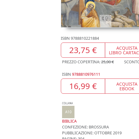
ISBN
9788810221884
23,75 €
ACQUISTA
LIBRO CARTA
PREZZO COPERTINA:
25,00 €
SCONT
ISBN
9788810976111
16,99 €
ACQUISTA
EBOOK
COLLANA
A10
BIBLICA
CONFEZIONE:
BROSSURA
PUBBLICAZIONE:
OTTOBRE 2019
PAGINE: 304