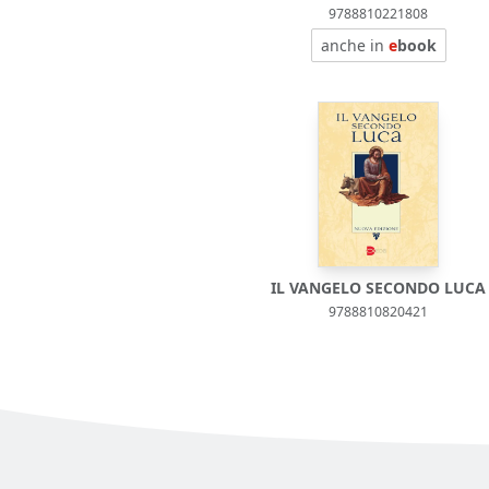
9788810221808
anche in
e
book
IL VANGELO SECONDO LUCA
9788810820421