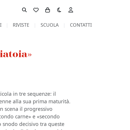
Toggle theme
I
RIVISTE
SCUOLA
CONTATTI
iatoia»
icola in tre sequenze: il
cenne alla sua prima maturità.
in scena il progressivo
secondo carne» e «secondo
lo snodo decisivo tra queste