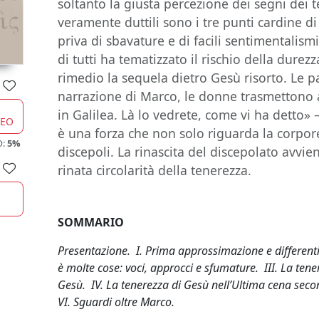
soltanto la giusta percezione dei segni dei
veramente duttili sono i tre punti cardine di
priva di sbavature e di facili sentimentalism
di tutti ha tematizzato il rischio della dure
rimedio la sequela dietro Gesù risorto. Le p
narrazione di Marco, le donne trasmettono ai
in Galilea. Là lo vedrete, come vi ha detto»
CEO
è una forza che non solo riguarda la corpore
O:
5%
discepoli. La rinascita del discepolato avvie
rinata circolarità della tenerezza.
SOMMARIO
Presentazione. I. Prima approssimazione e differenti l
è molte cose: voci, approcci e sfumature. III. La tener
Gesù. IV. La tenerezza di Gesù nell’Ultima cena sec
VI. Sguardi oltre Marco.