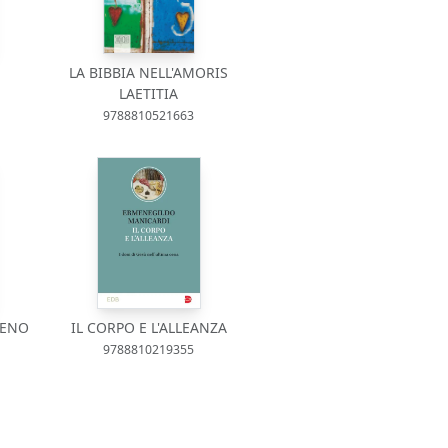
LA BIBBIA NELL'AMORIS
LAETITIA
9788810521663
IENO
IL CORPO E L'ALLEANZA
9788810219355