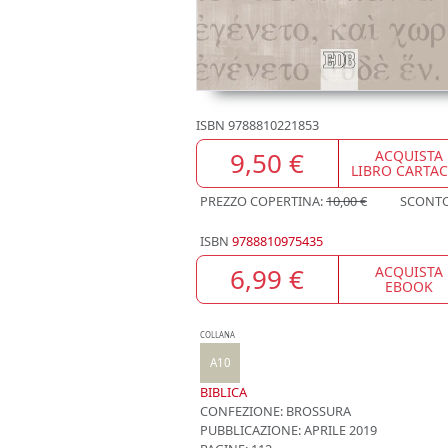
ISBN
9788810221853
9,50 €
ACQUISTA
LIBRO CARTA
PREZZO COPERTINA:
10,00 €
SCONT
ISBN
9788810975435
6,99 €
ACQUISTA
EBOOK
COLLANA
A10
BIBLICA
CONFEZIONE:
BROSSURA
PUBBLICAZIONE:
APRILE 2019