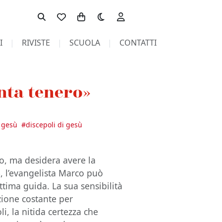
Toggle theme
I
RIVISTE
SCUOLA
CONTATTI
nta tenero»
i gesù
#
discepoli di gesù
zo, ma desidera avere la
», l’evangelista Marco può
tima guida. La sua sensibilità
azione costante per
i, la nitida certezza che