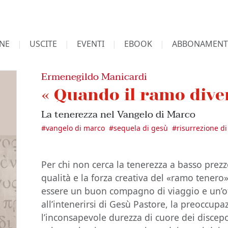
NE
USCITE
EVENTI
EBOOK
ABBONAMENT
Ermenegildo Manicardi
« Quando il ramo dive
La tenerezza nel Vangelo di Marco
#
vangelo di marco
#
sequela di gesù
#
risurrezione d
Per chi non cerca la tenerezza a basso prez
qualità e la forza creativa del «ramo tenero
essere un buon compagno di viaggio e un’ot
all’intenerirsi di Gesù Pastore, la preoccup
l’inconsapevole durezza di cuore dei discepol