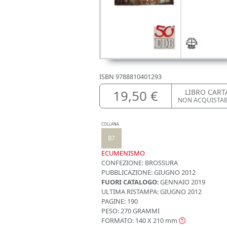
ISBN
9788810401293
19,50 €
LIBRO CART
NON ACQUISTA
COLLANA
B7
ECUMENISMO
CONFEZIONE:
BROSSURA
PUBBLICAZIONE:
GIUGNO 2012
FUORI CATALOGO
: GENNAIO 2019
ULTIMA RISTAMPA:
GIUGNO 2012
PAGINE: 190
PESO: 270 GRAMMI
FORMATO: 140 X 210
mm