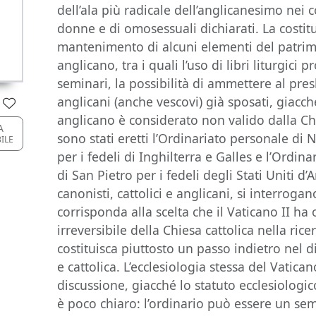
dell’ala più radicale dell’anglicanesimo nei 
donne e di omosessuali dichiarati. La costit
mantenimento di alcuni elementi del patrimo
anglicano, tra i quali l’uso di libri liturgici p
seminari, la possibilità di ammettere al pres
anglicani (anche vescovi) già sposati, giacché
anglicano è considerato non valido dalla Chi
A
sono stati eretti l’Ordinariato personale di
BILE
per i fedeli di Inghilterra e Galles e l’Ordin
di San Pietro per i fedeli degli Stati Uniti d
canonisti, cattolici e anglicani, si interrogan
corrisponda alla scelta che il Vaticano II h
irreversibile della Chiesa cattolica nella rice
costituisca piuttosto un passo indietro nel d
e cattolica. L’ecclesiologia stessa del Vatica
discussione, giacché lo statuto ecclesiologi
è poco chiaro: l’ordinario può essere un se