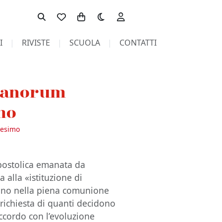
Toggle theme
I
RIVISTE
SCUOLA
CONTATTI
icanorum
mo
nesimo
postolica emanata da
 alla «istituzione di
rano nella piena comunione
 richiesta di quanti decidono
accordo con l’evoluzione