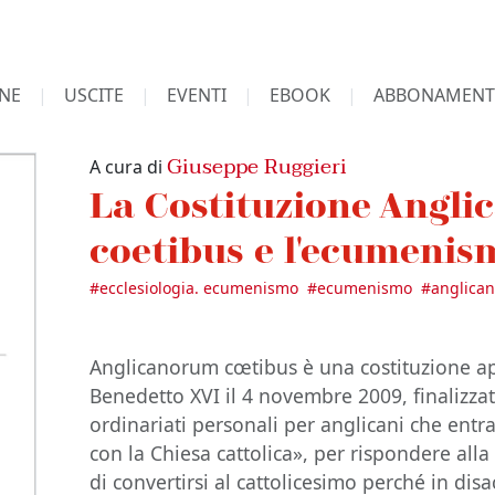
NE
USCITE
EVENTI
EBOOK
ABBONAMENT
Giuseppe Ruggieri
A cura di
La Costituzione Angl
coetibus e l'ecumenis
#
ecclesiologia. ecumenismo
#
ecumenismo
#
anglica
Anglicanorum cœtibus è una costituzione a
Benedetto XVI il 4 novembre 2009, finalizzata
ordinariati personali per anglicani che ent
con la Chiesa cattolica», per rispondere alla
di convertirsi al cattolicesimo perché in dis