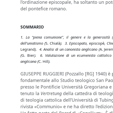
l’ordinazione episcopale, ha soltanto un pote
del pontefice romano.
SOMMARIO
1. La “piena comunione”, il genere e la generosità (
dell’uniatismo (
S. Chialà
). 3. Episcopato,
episcopè
, Chi
Legrand
). 4. Analisi di un canonista anglicano (
A. Jere
(
G. Bier
). 6. Valutazione di un ecumenista cattolico 
anglicana (
C. Hill
).
GIUSEPPE RUGGIERI (Pozzallo [RG] 1940) è p
fondamentale allo Studio teologico San Pao
presso le Pontificie Università Gregoriana 
tenuto la
Vertretung
della cattedra di teolog
di teologia cattolica dell’Università di Tubing
rivista «Communio» e ne ha diretto l’edizione