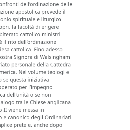
confronti dell’ordinazione delle
uzione apostolica prevede il
nio spirituale e liturgico
ropri, la facoltà di erigere
biterato cattolico ministri
 il rito dell’ordinazione
esa cattolica. Fino adesso
 Nostra Signora di Walsingham
ariato personale della Cattedra
’America. Nel volume teologi e
o se questa iniziativa
a operato per l’impegno
rca dell’unità o se non
ialogo tra le Chiese anglicana
no II viene messa in
co e canonico degli Ordinariati
mplice prete e, anche dopo