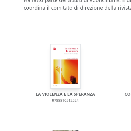
Ha fatto parte del
Board
di «Concilium». È d
coordina il comitato di direzione della rivis
LA VIOLENZA E LA SPERANZA
CO
9788810512524