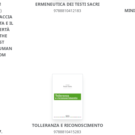
M
ERMENEUTICA DEI TESTI SACRI
)
MINI
9788810412183
NACCIA
A E IL
ERTÀ
 THE
ST
HUMAN
DOM
TOLLERANZA E RICONOSCIMENTO
7.
9788810415283