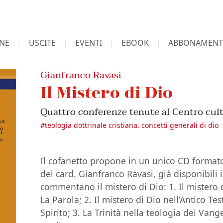
NE
USCITE
EVENTI
EBOOK
ABBONAMENT
Gianfranco Ravasi
Il Mistero di Dio
Quattro conferenze tenute al Centro cult
#
teologia dottrinale cristiana. concetti generali di dio
Il cofanetto propone in un unico CD format
del card. Gianfranco Ravasi, già disponibili 
commentano il mistero di Dio: 1. Il mistero 
La Parola; 2. Il mistero di Dio nell’Antico T
Spirito; 3. La Trinità nella teologia dei Vange