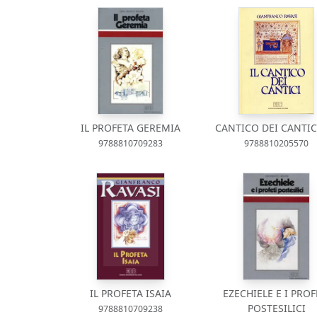
IL PROFETA GEREMIA
CANTICO DEI CANTICI
9788810709283
9788810205570
IL PROFETA ISAIA
EZECHIELE E I PROF
POSTESILICI
9788810709238