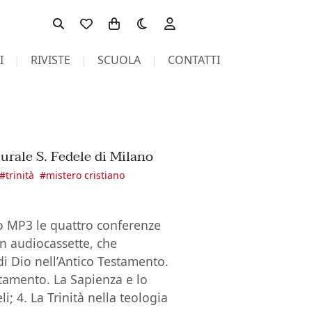
Toggle theme
I
RIVISTE
SCUOLA
CONTATTI
urale S. Fedele di Milano
#
trinità
#
mistero cristiano
o MP3 le quattro conferenze
in audiocassette, che
di Dio nell’Antico Testamento.
estamento. La Sapienza e lo
li; 4. La Trinità nella teologia