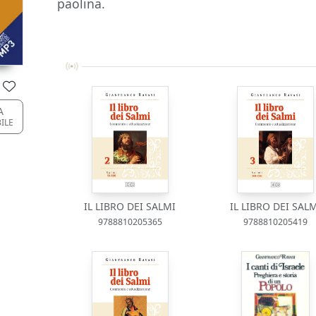
paolina.
A
BILE
IL LIBRO DEI SALMI
IL LIBRO DEI SAL
9788810205365
9788810205419