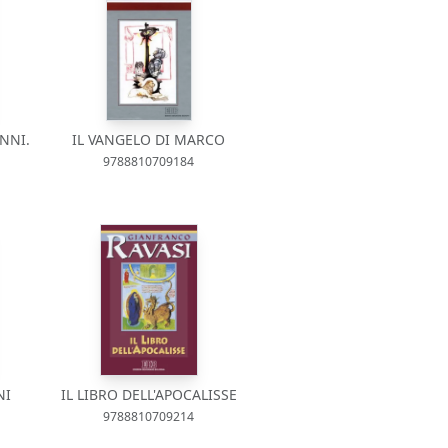
NNI.
IL VANGELO DI MARCO
9788810709184
NI
IL LIBRO DELL'APOCALISSE
9788810709214