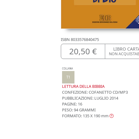
ISBN
8033576840475
20,50 €
LIBRO CART
NON ACQUISTA
COLLANA
T1
LETTURA DELLA BIBBIA
CONFEZIONE:
COFANETTO CD/MP3
PUBBLICAZIONE:
LUGLIO 2014
PAGINE: 16
PESO: 94 GRAMMI
FORMATO: 135 X 190
mm