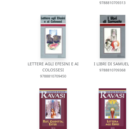
9788810709313
LETTERE AGLI EFESINI E AI
I LIBRI DI SAMUE
COLOSSESI
9788810709368
9788810709450