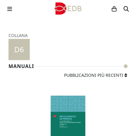
COLLANA
D6
MANUALI
PUBBLICAZIONI PIÙ RECENTI