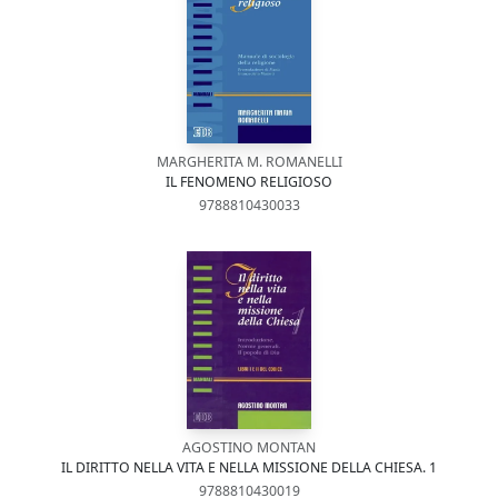
MARGHERITA M. ROMANELLI
IL FENOMENO RELIGIOSO
9788810430033
AGOSTINO MONTAN
IL DIRITTO NELLA VITA E NELLA MISSIONE DELLA CHIESA. 1
9788810430019