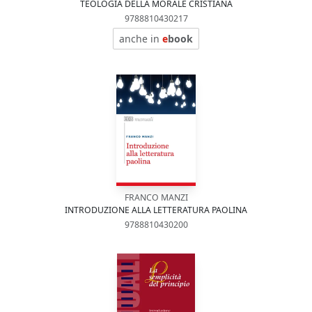
TEOLOGIA DELLA MORALE CRISTIANA
9788810430217
anche in
e
book
FRANCO MANZI
INTRODUZIONE ALLA LETTERATURA PAOLINA
9788810430200