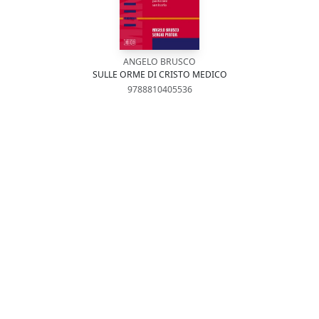
ANGELO BRUSCO
SULLE ORME DI CRISTO MEDICO
9788810405536