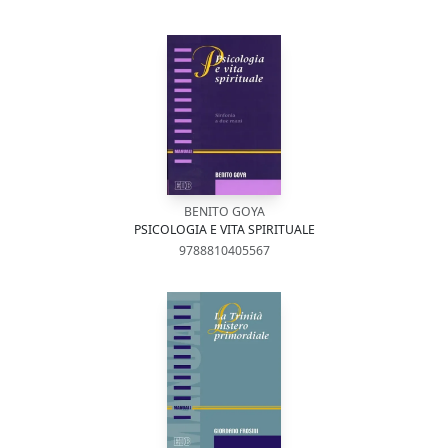
BENITO GOYA
PSICOLOGIA E VITA SPIRITUALE
9788810405567