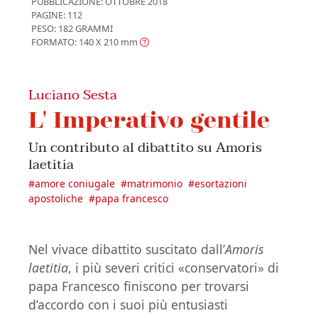
PUBBLICAZIONE:
OTTOBRE 2018
PAGINE: 112
PESO: 182 GRAMMI
FORMATO: 140 X 210
mm
Luciano Sesta
L' Imperativo gentile
Un contributo al dibattito su Amoris
laetitia
#
amore coniugale
#
matrimonio
#
esortazioni
apostoliche
#
papa francesco
Nel vivace dibattito suscitato dall’
Amoris
laetitia
, i più severi critici «conservatori» di
papa Francesco finiscono per trovarsi
d’accordo con i suoi più entusiasti