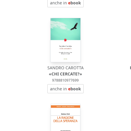
anche in
e
book
SANDRO CAROTTA
«CHI CERCATE?»
9788810977699
anche in
e
book