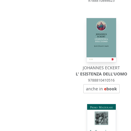
9788810844625
JOHANNES ECKERT
L' ESISTENZA DELL'UOMO
9788810410516
anche in
e
book