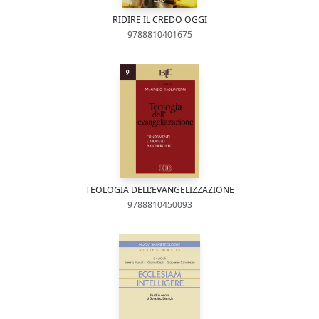
RIDIRE IL CREDO OGGI
9788810401675
TEOLOGIA DELL’EVANGELIZZAZIONE
9788810450093