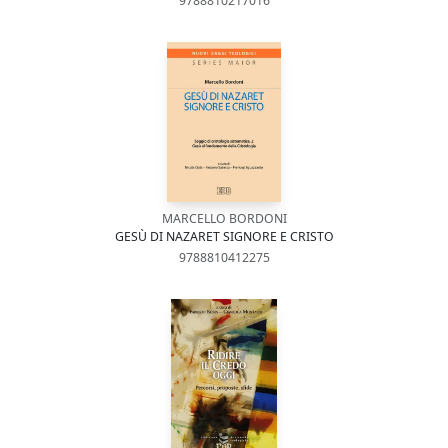
9788810217016
MARCELLO BORDONI
GESÙ DI NAZARET SIGNORE E CRISTO
9788810412275