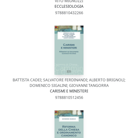
VITO MIGNOZZI
ECCLESIOLOGIA
9788810432266
BATTISTA CADEI; SALVATORE FERDINANDI; ALBERTO BRIGNOLI;
DOMENICO SIGALINI; GIOVANNI TANGORRA
CARISMI E MINISTERI
9788810512456