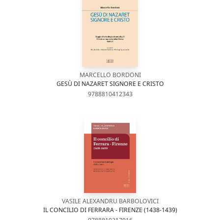
MARCELLO BORDONI
GESÙ DI NAZARET SIGNORE E CRISTO
9788810412343
VASILE ALEXANDRU BARBOLOVICI
IL CONCILIO DI FERRARA - FIRENZE (1438-1439)