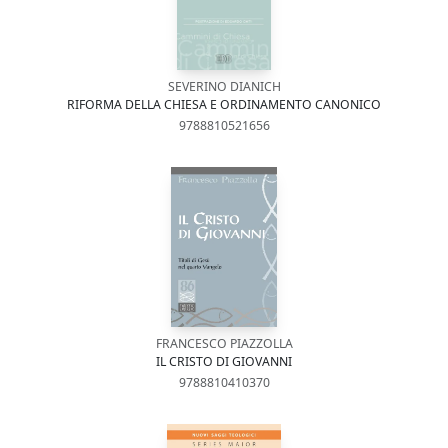
SEVERINO DIANICH
RIFORMA DELLA CHIESA E ORDINAMENTO CANONICO
9788810521656
FRANCESCO PIAZZOLLA
IL CRISTO DI GIOVANNI
9788810410370