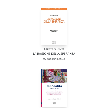
MATTEO VINTI
LA RAGIONE DELLA SPERANZA
9788810412503