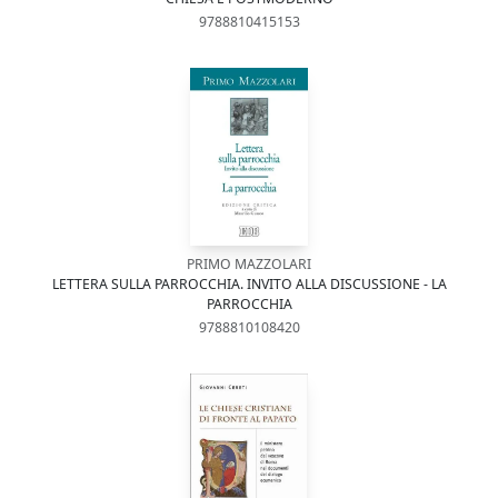
9788810415153
PRIMO MAZZOLARI
LETTERA SULLA PARROCCHIA. INVITO ALLA DISCUSSIONE - LA
PARROCCHIA
9788810108420