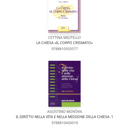
CETTINA MILITELLO
LA CHIESA «IL CORPO CRISMATO»
9788810503577
AGOSTINO MONTAN
IL DIRITTO NELLA VITA E NELLA MISSIONE DELLA CHIESA. 1
9788810430019