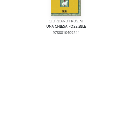
GIORDANO FROSINI
UNA CHIESA POSSIBILE
9788810409244