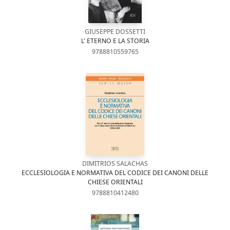
GIUSEPPE DOSSETTI
L' ETERNO E LA STORIA
9788810559765
DIMITRIOS SALACHAS
ECCLESIOLOGIA E NORMATIVA DEL CODICE DEI CANONI DELLE
CHIESE ORIENTALI
9788810412480