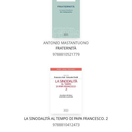
ANTONIO MASTANTUONO
FRATERNITÀ
9788810521779
LA SINODALITÀ AL TEMPO DI PAPA FRANCESCO. 2
9788810412473