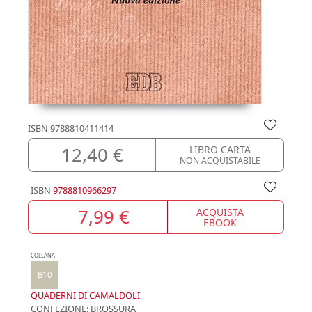
ISBN
9788810411414
12,40 €
LIBRO CARTA
NON ACQUISTABILE
ISBN
9788810966297
7,99 €
ACQUISTA
EBOOK
COLLANA
B10
QUADERNI DI CAMALDOLI
CONFEZIONE:
BROSSURA