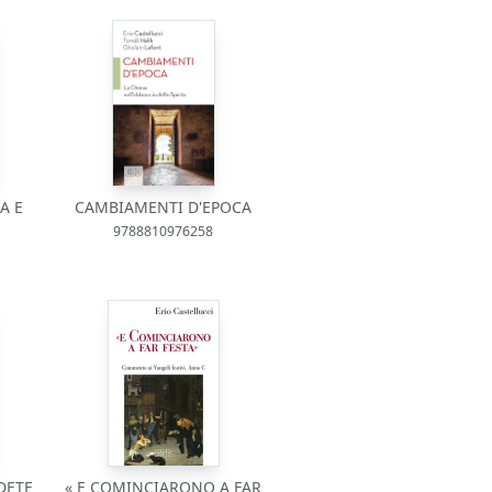
A E
CAMBIAMENTI D'EPOCA
9788810976258
DETE
« E COMINCIARONO A FAR