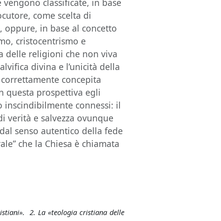
e vengono classificate, in base
ocutore, come scelta di
o, oppure, in base al concetto
mo, cristocentrismo e
 delle religioni che non viva
lvifica divina e l’unicità della
e correttamente concepita
In questa prospettiva egli
inscindibilmente connessi: il
di verità e salvezza ovunque
dal senso autentico della fede
grale” che la Chiesa è chiamata
stiani». 2. La «teologia cristiana delle