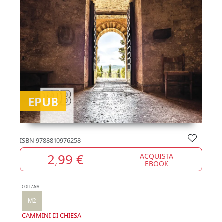
EPUB
ISBN
9788810976258
2,99 €
ACQUISTA
EBOOK
COLLANA
M2
CAMMINI DI CHIESA