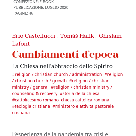
CONFEZIONE:
E-BOOK
PUBBLICAZIONE:
LUGLIO 2020
PAGINE: 46
Erio Castellucci
Tomáš Halík
Ghislain
,
,
Lafont
Cambiamenti d'epoca
La Chiesa nell'abbraccio dello Spirito
#
religion / christian church / administration
#
religion
/ christian church / growth
#
religion / christian
ministry / general
#
religion / christian ministry /
counseling & recovery
#
storia della chiesa
#
cattolicesimo romano, chiesa cattolica romana
#
teologia cristiana
#
ministero e attività pastorale
cristiana
L’esperienza della pandemia tra crisi e