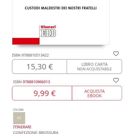
ISBN
9788810513422
15,30 €
LIBRO CARTA
NON ACQUISTABILE
ISBN
9788810966013
9,99 €
ACQUISTA
EBOOK
COLLANA
F5
ITINERARI
CONFEZIONE:
BROSSURA