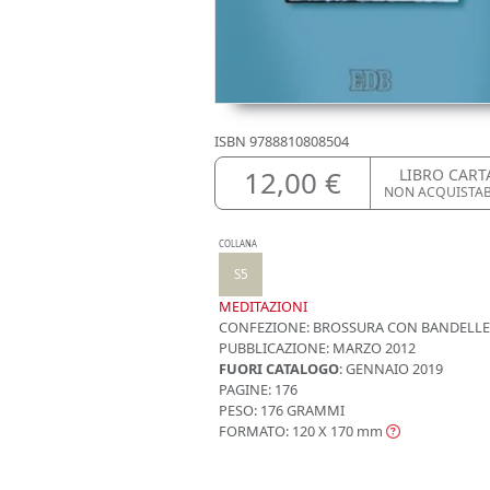
ISBN
9788810808504
12,00 €
LIBRO CART
NON ACQUISTA
COLLANA
S5
MEDITAZIONI
CONFEZIONE:
BROSSURA CON BANDELLE
PUBBLICAZIONE:
MARZO 2012
FUORI CATALOGO
: GENNAIO 2019
PAGINE: 176
PESO: 176 GRAMMI
FORMATO: 120 X 170
mm