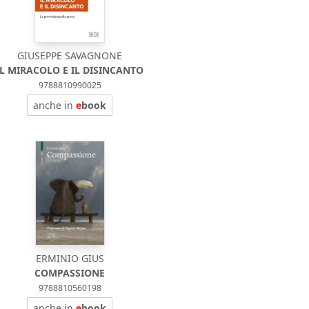
GIUSEPPE SAVAGNONE
IL MIRACOLO E IL DISINCANTO
9788810990025
anche in
e
book
ERMINIO GIUS
COMPASSIONE
9788810560198
anche in
e
book