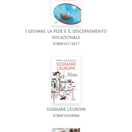
I GIOVANI, LA FEDE E IL DISCERNIMENTO
VOCAZIONALE
9788810113677
SOGNARE L'EUROPA
9788810558966