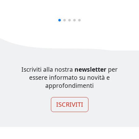
Iscriviti alla nostra
newsletter
per
essere informato su novità e
approfondimenti
ISCRIVITI