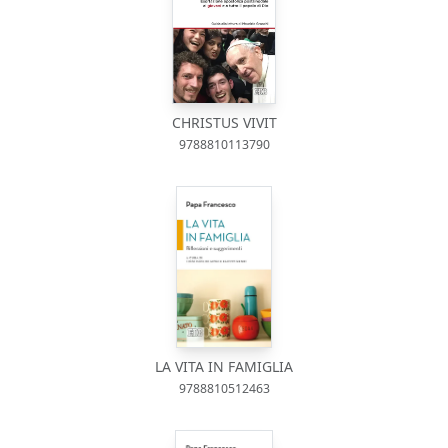
CHRISTUS VIVIT
9788810113790
LA VITA IN FAMIGLIA
9788810512463