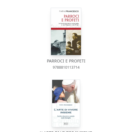
PARROCI E PROFETI
9788810113714