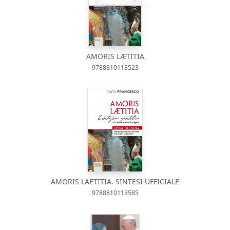
AMORIS LÆTITIA
9788810113523
AMORIS LAETITIA. SINTESI UFFICIALE
9788810113585