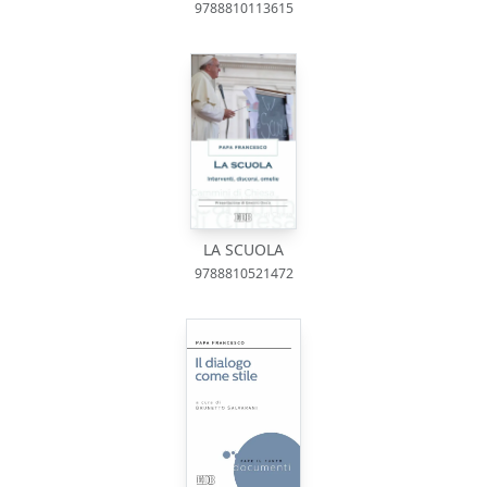
9788810113615
LA SCUOLA
9788810521472