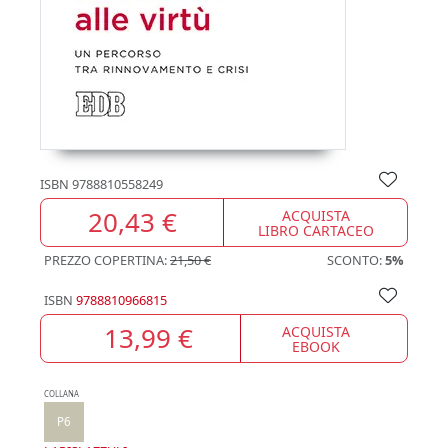
ISBN
9788810558249
20,43 €
ACQUISTA
LIBRO CARTACEO
PREZZO COPERTINA:
21,50 €
SCONTO:
5%
ISBN
9788810966815
13,99 €
ACQUISTA
EBOOK
COLLANA
P6