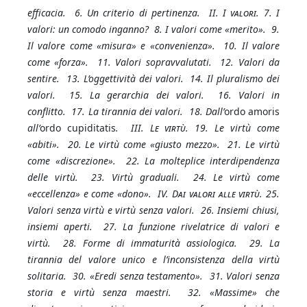
efficacia. 6. Un criterio di pertinenza. II.
I valori
. 7. I
valori: un comodo inganno? 8. I valori come «merito». 9.
Il valore come «misura» e «convenienza». 10. Il valore
come «forza». 11. Valori sopravvalutati. 12. Valori da
sentire. 13. L’oggettività dei valori. 14. Il pluralismo dei
valori. 15. La gerarchia dei valori. 16. Valori in
conflitto. 17. La tirannia dei valori. 18. Dall’
ordo amoris
all’
ordo cupiditatis
. III.
Le virtù
. 19. Le virtù come
«abiti». 20. Le virtù come «giusto mezzo». 21. Le virtù
come «discrezione». 22. La molteplice interdipendenza
delle virtù. 23. Virtù graduali. 24. Le virtù come
«eccellenza» e come «dono». IV.
Dai valori alle virtù
. 25.
Valori senza virtù e virtù senza valori. 26. Insiemi chiusi,
insiemi aperti. 27. La funzione rivelatrice di valori e
virtù. 28. Forme di immaturità assiologica. 29. La
tirannia del valore unico e l’inconsistenza della virtù
solitaria. 30. «Eredi senza testamento». 31. Valori senza
storia e virtù senza maestri. 32. «Massime» che