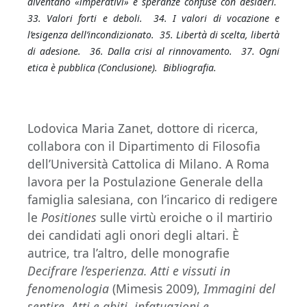
diventano «imperativi» e speranze confuse con desideri.
33. Valori forti e deboli. 34. I valori di vocazione e
l’esigenza dell’incondizionato. 35. Libertà di scelta, libertà
di adesione. 36. Dalla crisi al rinnovamento. 37. Ogni
etica è pubblica (Conclusione). Bibliografia.
Lodovica Maria Zanet, dottore di ricerca,
collabora con il Dipartimento di Filosofia
dell’Università Cattolica di Milano. A Roma
lavora per la Postulazione Generale della
famiglia salesiana, con l’incarico di redigere
le
Positiones
sulle virtù eroiche o il martirio
dei candidati agli onori degli altari. È
autrice, tra l’altro, delle monografie
Decifrare l’esperienza. Atti e vissuti in
fenomenologia
(Mimesis 2009),
Immagini del
sentire. Atti e abiti, infatuazioni e