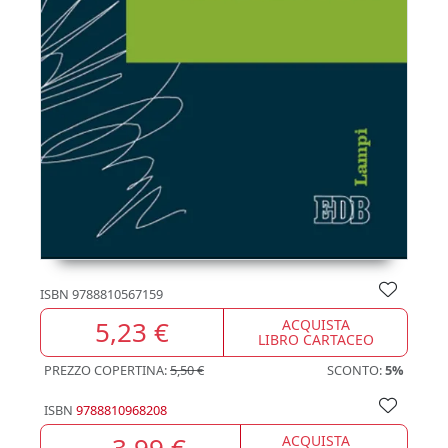
ISBN
9788810567159
5,23 €
ACQUISTA
LIBRO CARTACEO
PREZZO COPERTINA:
5,50 €
SCONTO:
5%
ISBN
9788810968208
3,99 €
ACQUISTA