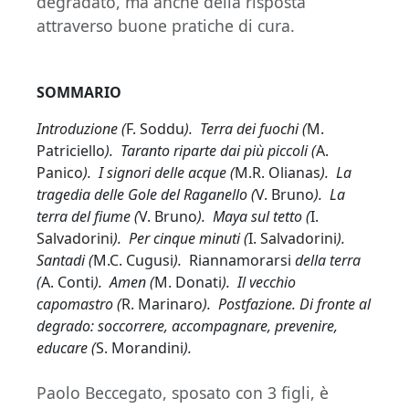
degradato, ma anche della risposta
attraverso buone pratiche di cura.
SOMMARIO
Introduzione (
F. Soddu
). Terra dei fuochi (
M.
Patriciello
). Taranto riparte dai più piccoli (
A.
Panico
). I signori delle acque (
M.R. Olianas
). La
tragedia delle Gole del Raganello (
V. Bruno
). La
terra del fiume (
V. Bruno
). Maya sul tetto (
I.
Salvadorini
). Per cinque minuti (
I. Salvadorini
).
Santadi (
M.C. Cugusi
).
Riannamorarsi
della terra
(
A. Conti
). Amen (
M. Donati
). Il vecchio
capomastro (
R. Marinaro
). Postfazione. Di fronte al
degrado: soccorrere, accompagnare, prevenire,
educare (
S. Morandini
).
Paolo Beccegato, sposato con 3 figli, è