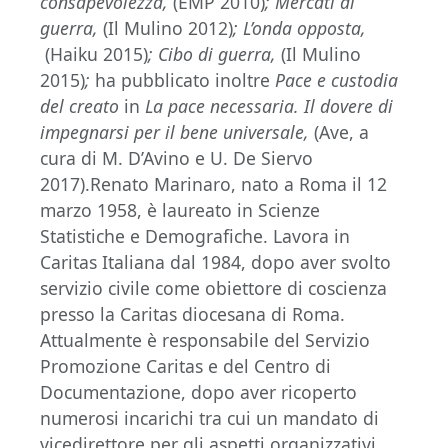
consapevolezza,
(EMP 2010)
; Mercati di
guerra,
(Il Mulino 2012)
; L’onda opposta,
(Haiku 2015)
;
Cibo di guerra
,
(Il Mulino
2015)
;
ha pubblicato inoltre
Pace e custodia
del creato
in
La pace necessaria. Il dovere di
impegnarsi per il bene universale,
(Ave, a
cura di M. D’Avino e U. De Siervo
2017).Renato Marinaro, nato a Roma il 12
marzo 1958, è laureato in Scienze
Statistiche e Demografiche. Lavora in
Caritas Italiana dal 1984, dopo aver svolto
servizio civile come obiettore di coscienza
presso la Caritas diocesana di Roma.
Attualmente è responsabile del Servizio
Promozione Caritas e del Centro di
Documentazione, dopo aver ricoperto
numerosi incarichi tra cui un mandato di
vicedirettore per gli aspetti organizzativi