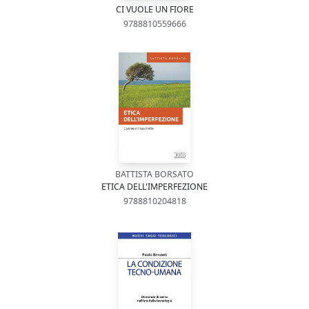
CI VUOLE UN FIORE
9788810559666
BATTISTA BORSATO
ETICA DELL'IMPERFEZIONE
9788810204818