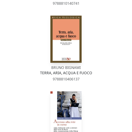
9788810140741
BRUNO BIGNAMI
TERRA, ARIA, ACQUA E FUOCO
9788810406137