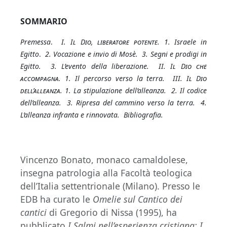
SOMMARIO
Premessa
.
I. Il Dio, liberatore potente.
1. Israele in
Egitto
.
2. Vocazione e invio di Mosè. 3. Segni e prodigi in
Egitto. 3. L’evento della liberazione.
II. Il Dio che
accompagna
. 1. Il percorso verso la terra.
III. Il Dio
dell’alleanza
. 1. La stipulazione dell’alleanza. 2. Il codice
dell’alleanza. 3. Ripresa del cammino verso la terra. 4.
L’alleanza infranta e rinnovata. Bibliografia.
Vincenzo Bonato, monaco camaldolese,
insegna patrologia alla Facoltà teologica
dell’Italia settentrionale (Milano). Presso le
EDB ha curato le
Omelie sul Cantico dei
cantici
di Gregorio di Nissa (1995), ha
pubblicato
I Salmi nell’esperienza cristiana: I.