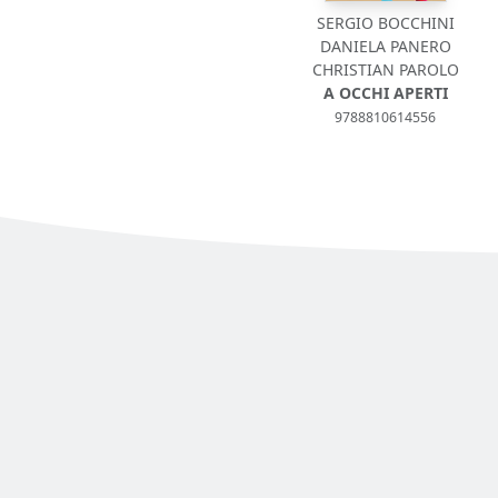
SERGIO BOCCHINI
DANIELA PANERO
CHRISTIAN PAROLO
A OCCHI APERTI
9788810614556