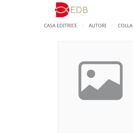
CASA EDITRICE
AUTORI
COLLA