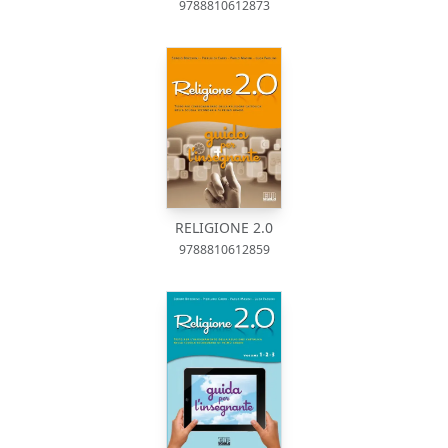
9788810612873
RELIGIONE 2.0
9788810612859