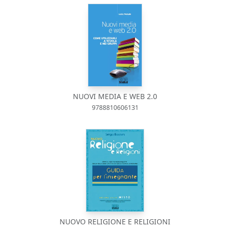
NUOVI MEDIA E WEB 2.0
9788810606131
NUOVO RELIGIONE E RELIGIONI