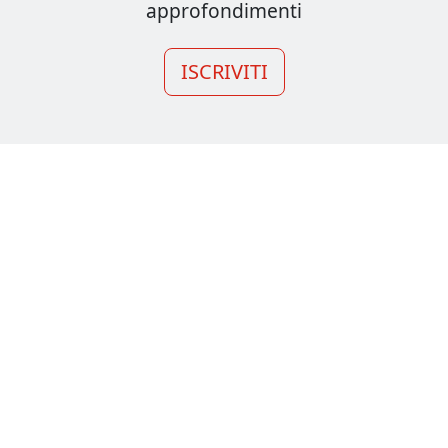
approfondimenti
ISCRIVITI