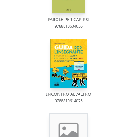
PAROLE PER CAPIRSI
9788810604656
INCONTRO ALL'ALTRO
9788810614075