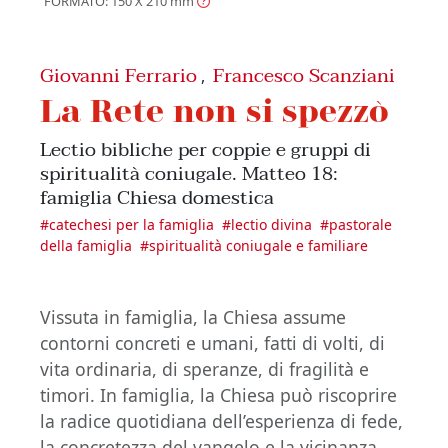
FORMATO: 150 X 210
mm
Giovanni Ferrario
Francesco Scanziani
,
La Rete non si spezzò
Lectio bibliche per coppie e gruppi di
spiritualità coniugale. Matteo 18:
famiglia Chiesa domestica
#
catechesi per la famiglia
#
lectio divina
#
pastorale
della famiglia
#
spiritualità coniugale e familiare
Vissuta in famiglia, la Chiesa assume
contorni concreti e umani, fatti di volti, di
vita ordinaria, di speranze, di fragilità e
timori. In famiglia, la Chiesa può riscoprire
la radice quotidiana dell’esperienza di fede,
la concretezza del vangelo e la vicinanza