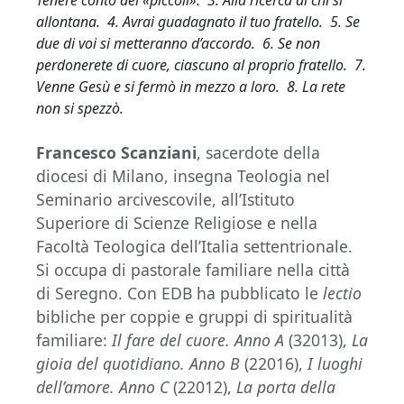
Tenere conto dei «piccoli». 3. Alla ricerca di chi si
allontana. 4. Avrai guadagnato il tuo fratello. 5. Se
due di voi si metteranno d’accordo. 6. Se non
perdonerete di cuore, ciascuno al proprio fratello. 7.
Venne Gesù e si fermò in mezzo a loro. 8. La rete
non si spezzò.
Francesco Scanziani
, sacerdote della
diocesi di Milano, insegna Teologia nel
Seminario arcivescovile, all’Istituto
Superiore di Scienze Religiose e nella
Facoltà Teologica dell’Italia settentrionale.
Si occupa di pastorale familiare nella città
di Seregno. Con EDB ha pubblicato le
lectio
bibliche per coppie e gruppi di spiritualità
familiare:
Il fare del cuore. Anno A
(32013),
La
gioia del quotidiano. Anno B
(22016),
I luoghi
dell’amore. Anno C
(22012),
La porta della