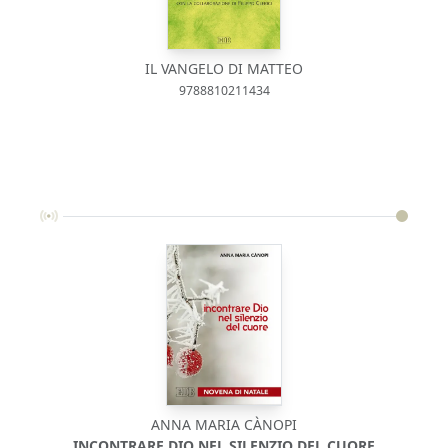
IL VANGELO DI MATTEO
9788810211434
ANNA MARIA CÀNOPI
INCONTRARE DIO NEL SILENZIO DEL CUORE
S