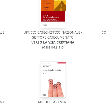
ALE
UFFICIO CATECHISTICO NAZIONALE -
CO
SETTORE CATECUMENATO
VERSO LA VITA CRISTIANA
9788810121115
ANA
MICHELE ARAMINI