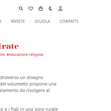
Toggle theme
I
RIVISTE
SCUOLA
CONTATTI
trate
ile
#
educazione religiosa
Attraverso un disegno
a del volumetto propone una
aziamento da rivolgere al
 e i figli in una zona rurale