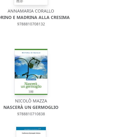
ANNAMARIA CORALLO
RINO E MADRINA ALLA CRESIMA
9788810708132
NICOLÒ MAZZA
NASCERÀ UN GERMOGLIO
9788810710838