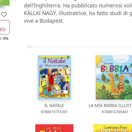
dell’Inghilterra. Ha pubblicato numerosi v
KÁLLAI NAGY, illustratrice, ha fatto studi di 
vive a Budapest.
CEO
O:
5%
IL NATALE
LA MIA BIBBIA ILLUS
9788810751091
9788810769461