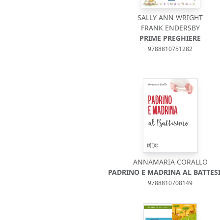
SALLY ANN WRIGHT
FRANK ENDERSBY
PRIME PREGHIERE
9788810751282
ANNAMARIA CORALLO
PADRINO E MADRINA AL BATTES
9788810708149