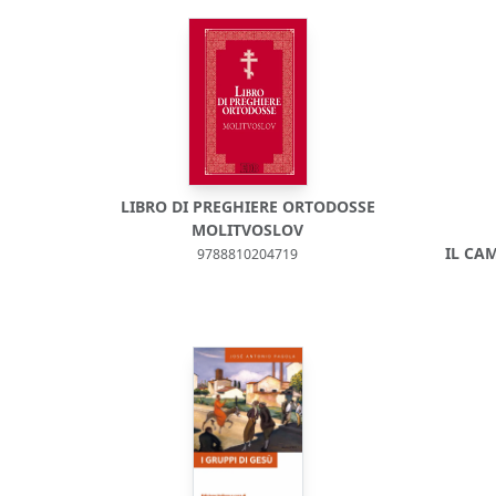
LIBRO DI PREGHIERE ORTODOSSE
MOLITVOSLOV
IL CA
9788810204719