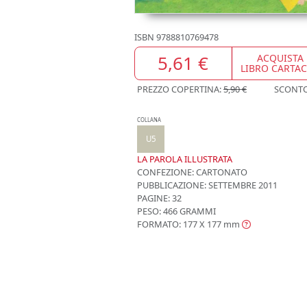
ISBN
9788810769478
5,61 €
ACQUISTA
LIBRO CARTA
PREZZO COPERTINA:
5,90 €
SCONT
COLLANA
U5
LA PAROLA ILLUSTRATA
CONFEZIONE:
CARTONATO
PUBBLICAZIONE:
SETTEMBRE 2011
PAGINE: 32
PESO: 466 GRAMMI
FORMATO: 177 X 177
mm