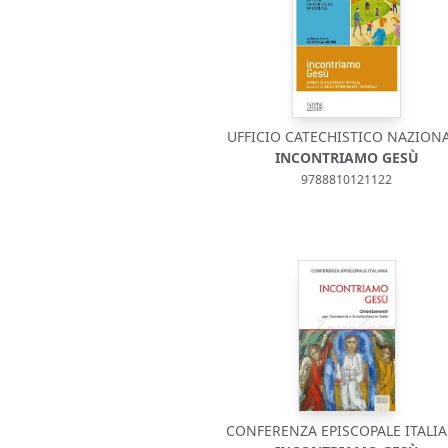
UFFICIO CATECHISTICO NAZION
INCONTRIAMO GESÙ
9788810121122
CONFERENZA EPISCOPALE ITALI