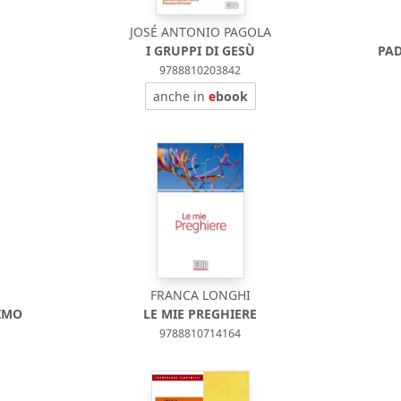
JOSÉ ANTONIO PAGOLA
I GRUPPI DI GESÙ
PAD
9788810203842
anche in
e
book
FRANCA LONGHI
IMO
LE MIE PREGHIERE
9788810714164