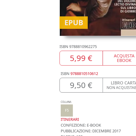
EPUB
ISBN
9788810962275
5,99 €
ACQUISTA
EBOOK
ISBN
9788810510612
9,50 €
LIBRO CART
NON ACQUISTAB
COLLANA
F5
ITINERARI
CONFEZIONE:
E-BOOK
PUBBLICAZIONE:
DICEMBRE 2017