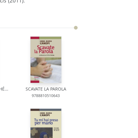
ucis
(2011).
É...
SCAVATE LA PAROLA
9788810510643