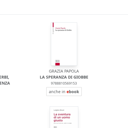
GRAZIA PAPOLA
RBI,
LA SPERANZA DI GIOBBE
IENZA
9788810569153
anche in
e
book