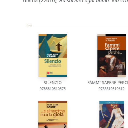
divina (22010);
Ha salvato ogni uomo. Via Cr
SILENZIO
FAMMI SAPERE PERCH
9788810510575
9788810510612