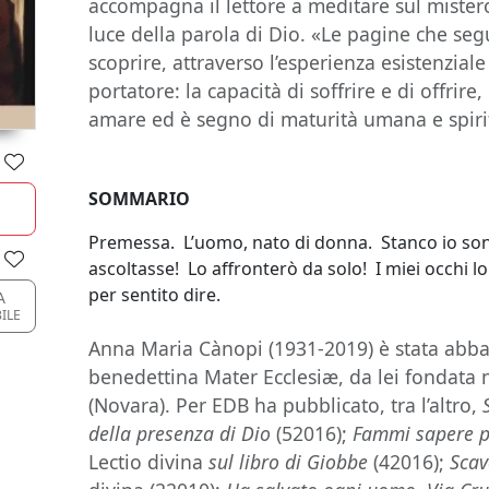
accompagna il lettore a meditare sul mistero
luce della parola di Dio. «Le pagine che s
scoprire, attraverso l’esperienza esistenziale
portatore: la capacità di soffrire e di offrire
amare ed è segno di maturità umana e spiri
SOMMARIO
Premessa. L’uomo, nato di donna. Stanco io son
ascoltasse! Lo affronterò da solo! I miei occhi
per sentito dire.
A
ILE
Anna Maria Cànopi (1931-2019) è stata abba
benedettina Mater Ecclesiæ, da lei fondata n
(Novara). Per EDB ha pubblicato, tra l’altro,
della presenza di Dio
(52016);
Fammi sapere pe
Lectio divina
sul libro di Giobbe
(42016);
Scav