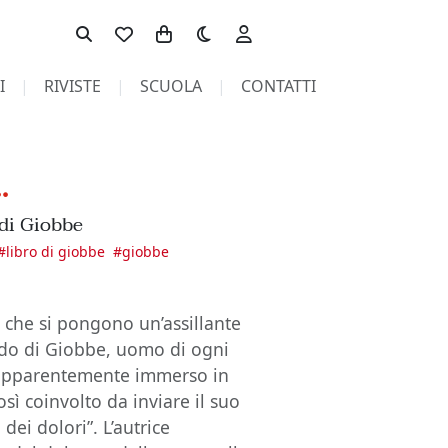
Toggle theme
I
RIVISTE
SCUOLA
CONTATTI
.
 di Giobbe
#
libro di giobbe
#
giobbe
 che si pongono un’assillante
ido di Giobbe, uomo di ogni
 apparentemente immerso in
sì coinvolto da inviare il suo
dei dolori”. L’autrice