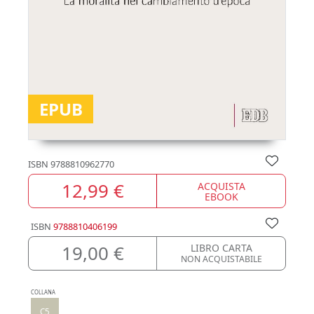
EPUB
ISBN
9788810962770
12,99 €
ACQUISTA
EBOOK
ISBN
9788810406199
19,00 €
LIBRO CARTA
NON ACQUISTABILE
COLLANA
C5