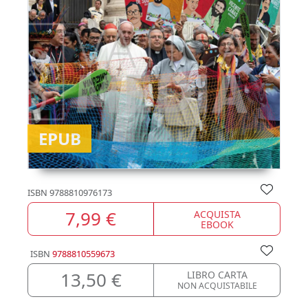
EPUB
ISBN
9788810976173
7,99 €
ACQUISTA
EBOOK
ISBN
9788810559673
13,50 €
LIBRO CARTA
NON ACQUISTABILE