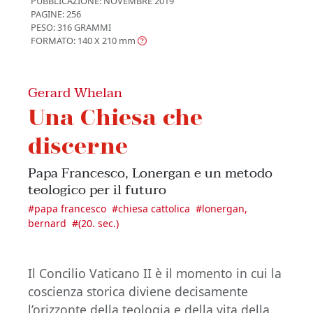
PUBBLICAZIONE:
NOVEMBRE 2019
PAGINE: 256
PESO: 316 GRAMMI
FORMATO: 140 X 210
mm
Gerard Whelan
Una Chiesa che
discerne
Papa Francesco, Lonergan e un metodo
teologico per il futuro
#
papa francesco
#
chiesa cattolica
#
lonergan,
bernard
#
(20. sec.)
Il Concilio Vaticano II è il momento in cui la
coscienza storica diviene decisamente
l’orizzonte della teologia e della vita della