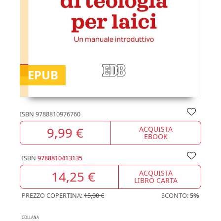
EPUB
ISBN
9788810976760
9,99 €
ACQUISTA
EBOOK
ISBN
9788810413135
14,25 €
ACQUISTA
LIBRO CARTA
PREZZO COPERTINA:
15,00 €
SCONTO:
5%
COLLANA