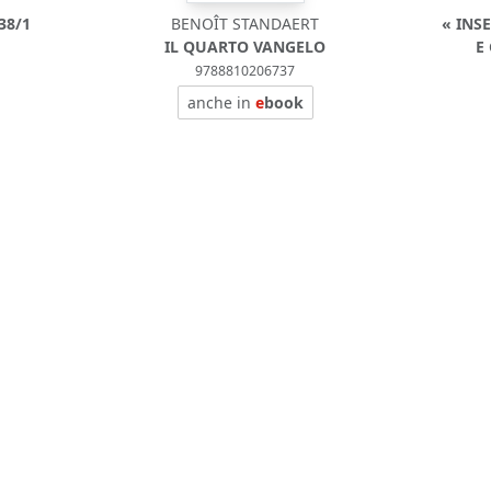
38/1
BENOÎT STANDAERT
« INS
IL QUARTO VANGELO
E
9788810206737
anche in
e
book