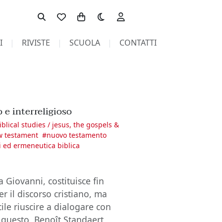
Toggle theme
I
RIVISTE
SCUOLA
CONTATTI
 e interreligioso
biblical studies / jesus, the gospels &
ew testament
#
nuovo testamento
i ed ermeneutica biblica
 Giovanni, costituisce fin
r il discorso cristiano, ma
cile riuscire a dialogare con
 questo, Benoît Standaert