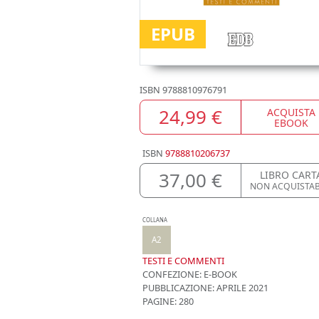
EPUB
ISBN
9788810976791
24,99 €
ACQUISTA
EBOOK
ISBN
9788810206737
37,00 €
LIBRO CART
NON ACQUISTAB
COLLANA
A2
TESTI E COMMENTI
CONFEZIONE:
E-BOOK
PUBBLICAZIONE:
APRILE 2021
PAGINE: 280