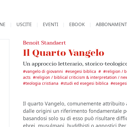
NE
USCITE
EVENTI
EBOOK
ABBONAMENT
Benoît Standaert
Il Quarto Vangelo
Un approccio letterario, storico-teologico
#
vangelo di giovanni
#
esegesi biblica
#
#
religion / 
acts
#
religion / biblical criticism & interpretation / n
#
teologia cristiana
#
studi ed esegesi biblica
#
eseges
Il quarto Vangelo, comunemente attribuito a
dalle origini un riferimento fondamentale pe
basandosi solo su di esso può risultare diffi
ebrei, musulmani, buddhisti o agnostici.Per