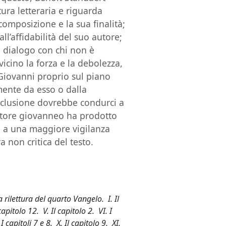
ura letteraria e riguarda
composizione e la sua finalità;
all’affidabilità del suo autore;
un dialogo con chi non è
icino la forza e la debolezza,
 Giovanni proprio sul piano
mente da esso o dalla
nclusione dovrebbe condurci a
itore giovanneo ha prodotto
e a una maggiore vigilanza
a non critica del testo.
ilettura del quarto Vangelo. I. Il
 capitolo 12. V. Il capitolo 2. VI. I
 I capitoli 7 e 8. X. Il capitolo 9. XI.