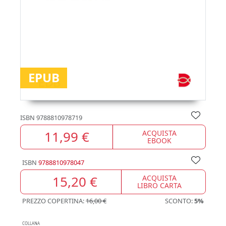
EPUB
ISBN
9788810978719
11,99 €
ACQUISTA
EBOOK
ISBN
9788810978047
15,20 €
ACQUISTA
LIBRO CARTA
PREZZO COPERTINA:
16,00 €
SCONTO:
5%
COLLANA