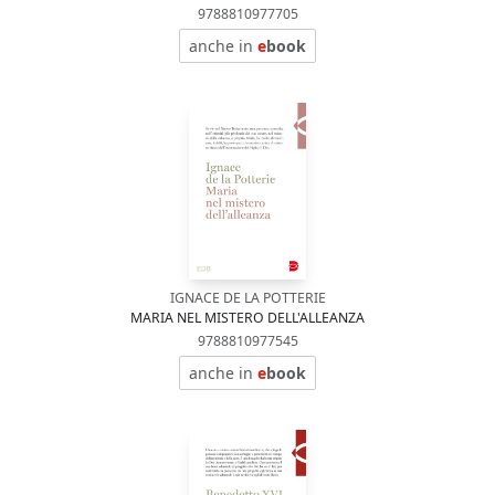
9788810977705
anche in
e
book
IGNACE DE LA POTTERIE
MARIA NEL MISTERO DELL'ALLEANZA
9788810977545
anche in
e
book