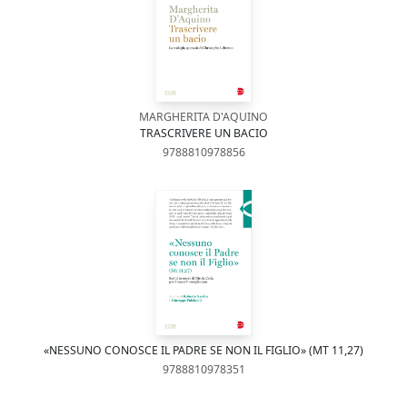
MARGHERITA D'AQUINO
TRASCRIVERE UN BACIO
9788810978856
«NESSUNO CONOSCE IL PADRE SE NON IL FIGLIO» (MT 11,27)
9788810978351