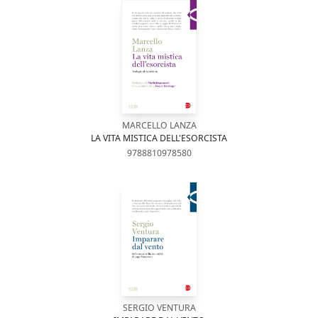
MARCELLO LANZA
LA VITA MISTICA DELL'ESORCISTA
9788810978580
SERGIO VENTURA