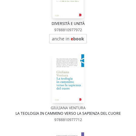
DIVERSITÀ E UNITÀ
9788810977972
anche in
e
book
GIULIANA VENTURA
LA TEOLOGIA IN CAMMINO VERSO LA SAPIENZA DEL CUORE
9788810977712