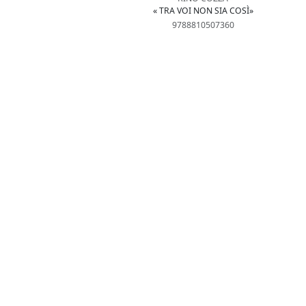
« TRA VOI NON SIA COSÌ»
9788810507360