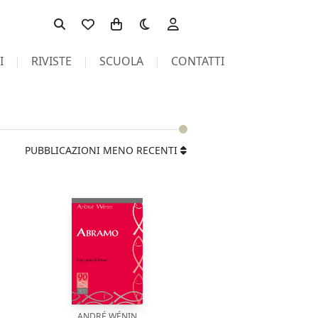
Toggle theme
I
RIVISTE
SCUOLA
CONTATTI
PUBBLICAZIONI MENO RECENTI
ANDRÉ WÉNIN