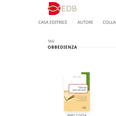
CASA EDITRICE
AUTORI
COLLA
TAG
OBBEDIENZA
RINO COZZA