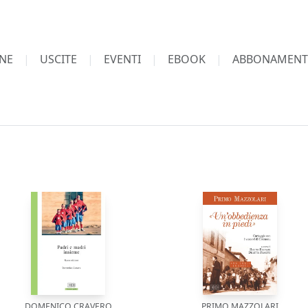
NE
USCITE
EVENTI
EBOOK
ABBONAMENT
DOMENICO CRAVERO
PRIMO MAZZOLARI