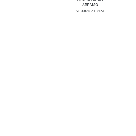
ABRAMO
9788810410424