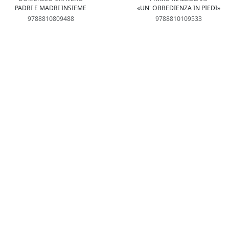
PADRI E MADRI INSIEME
«UN' OBBEDIENZA IN PIEDI»
9788810809488
9788810109533