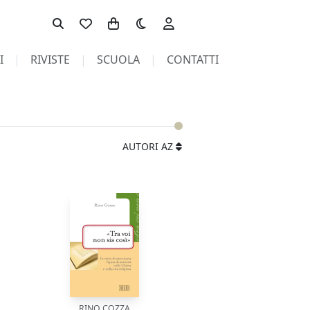
Toggle theme
I
RIVISTE
SCUOLA
CONTATTI
AUTORI AZ
RINO COZZA