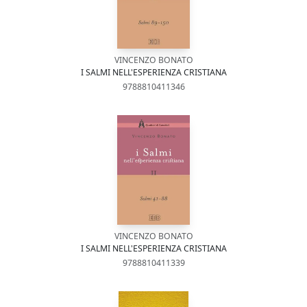
VINCENZO BONATO
I SALMI NELL'ESPERIENZA CRISTIANA
9788810411346
VINCENZO BONATO
I SALMI NELL'ESPERIENZA CRISTIANA
9788810411339