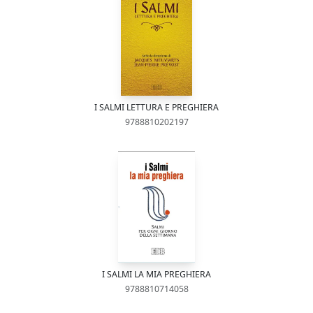
I SALMI LETTURA E PREGHIERA
9788810202197
I SALMI LA MIA PREGHIERA
9788810714058