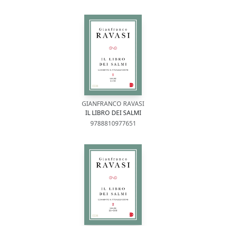
GIANFRANCO RAVASI
IL LIBRO DEI SALMI
9788810977651