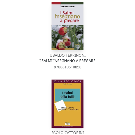
UBALDO TERRINONI
I SALMI INSEGNANO A PREGARE
9788810510858
PAOLO CATTORINI