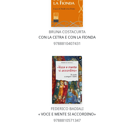
BRUNA COSTACURTA
CON LA CETRA E CON LA FIONDA
9788810407431
FEDERICO BADIALI
« VOCE E MENTE SI ACCORDINO»
9788810571347