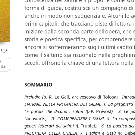
conoscenza dei salmi e li propone come scuo
forma di guida, costituisce un compagno di v
anche in modo non sequenziale. Alcuni lo a
primi capitoli, che tracciano piste di lettura 
iniziare dalla seconda parte dell’opera, che 
storia e poetica specifica, per comprendere 
ancora si soffermeranno sugli ultimi capitol
come il salterio sia risuonato nella preghiera
A
secoli, offrono la chiave di una lettura nella
BILE
SOMMARIO
Preludio (
p. R. Le Gall, arcivescovo di Tolosa
). Introd
ENTRARE NELLA PREGHIERA DEI SALMI. 1. La preghiera al
Le parole che dicono i salmi (
J.-P. Prévost
). 3. Le pa
Nieuviarts
). II. COMPRENDERE I SALMI. 4. La composizi
generi letterari dei salmi (
J. Trublet
). 6. La poetica dei
PREGHIERA DELLA CHIESA. 7. I salmi e Gesù (
P. Deb