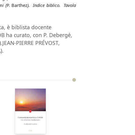
mi (
P. Barthez
). Indice biblico. Tavola
a, è biblista docente
EDB ha curato, con P. Debergé,
).JEAN-PIERRE PRÉVOST,
).