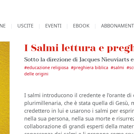
NE
USCITE
EVENTI
EBOOK
ABBONAMENT
I Salmi lettura e preg
Sotto la direzione di Jacques Nieuviarts e
#
educazione religiosa
#
preghiera biblica
#
salmi
#
sc
delle origini
I salmi introducono il credente e l’orante d
plurimillenaria, che è stata quella di Gesù,
credettero in lui e usarono i salmi per espri
nella sua persona, nella sua morte e risurre
collaborazione di grandi esperti della materi