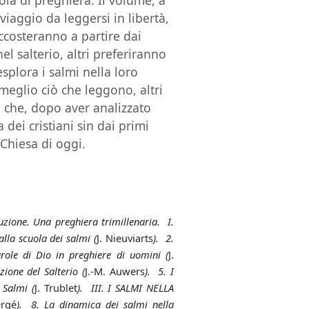
la di preghiera. Il volume, a
iaggio da leggersi in libertà,
ccosteranno a partire dai
nel salterio, altri preferiranno
esplora i salmi nella loro
meglio ciò che leggono, altri
i che, dopo aver analizzato
 dei cristiani sin dai primi
 Chiesa di oggi.
uzione. Una preghiera trimillenaria. I.
la scuola dei salmi (
J. Nieuviarts
). 2.
role di Dio in preghiere di uomini (
J.
one del Salterio (
J.-M. Auwers
). 5. I
 Salmi (
J. Trublet
). III. I SALMI NELLA
ergé
). 8. La dinamica dei salmi nella