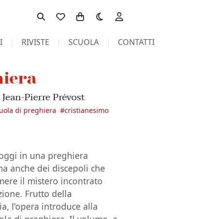
Toggle theme
I
RIVISTE
SCUOLA
CONTATTI
hiera
 Jean-Pierre Prévost
uola di preghiera
#
cristianesimo
i oggi in una preghiera
 ma anche dei discepoli che
mere il mistero incontrato
zione. Frutto della
a, l’opera introduce alla