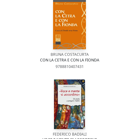
BRUNA COSTACURTA
CON LA CETRA E CON LA FIONDA
9788810407431
FEDERICO BADIALI