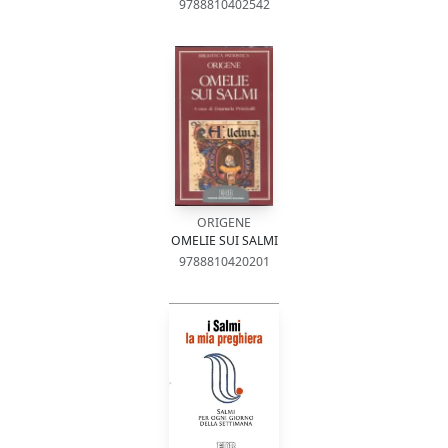
9788810402542
ORIGENE
OMELIE SUI SALMI
9788810420201