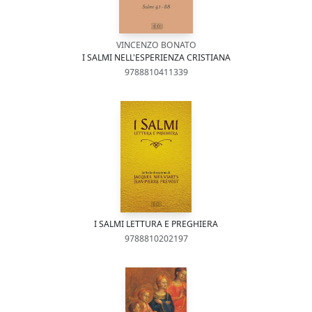
VINCENZO BONATO
I SALMI NELL'ESPERIENZA CRISTIANA
9788810411339
I SALMI LETTURA E PREGHIERA
9788810202197