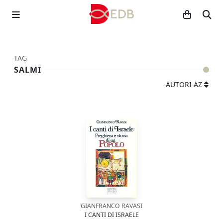
TAG
SALMI
AUTORI AZ
GIANFRANCO RAVASI
I CANTI DI ISRAELE