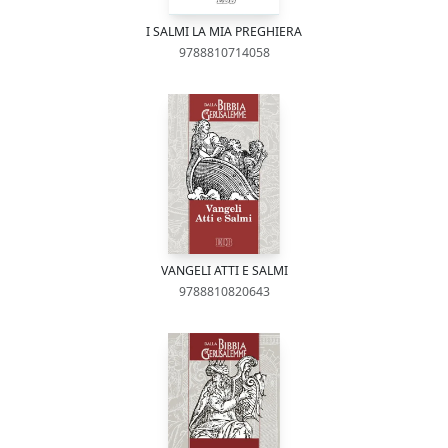
I SALMI LA MIA PREGHIERA
9788810714058
VANGELI ATTI E SALMI
9788810820643