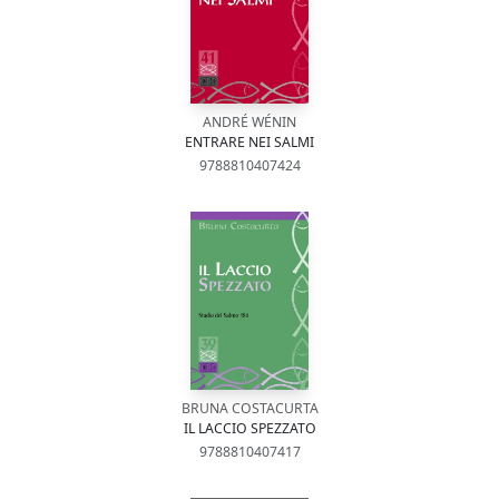
ANDRÉ WÉNIN
ENTRARE NEI SALMI
9788810407424
BRUNA COSTACURTA
IL LACCIO SPEZZATO
9788810407417