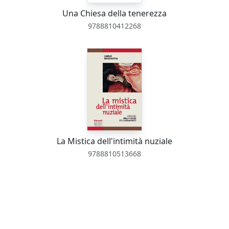
Una Chiesa della tenerezza
9788810412268
La Mistica dell'intimità nuziale
9788810513668