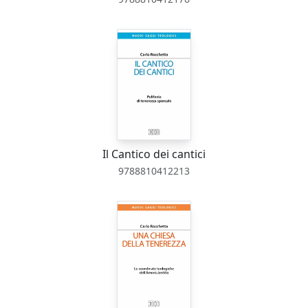
Il Cantico dei cantici
9788810412213