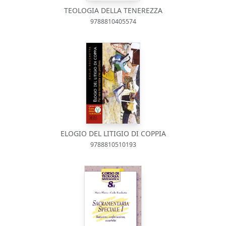
TEOLOGIA DELLA TENEREZZA
9788810405574
ELOGIO DEL LITIGIO DI COPPIA
9788810510193