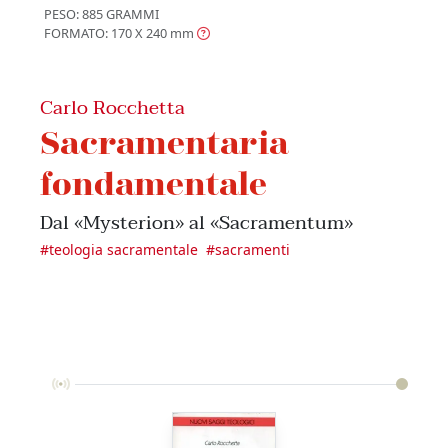
PESO: 885 GRAMMI
FORMATO: 170 X 240
mm
Carlo Rocchetta
Sacramentaria
fondamentale
Dal «Mysterion» al «Sacramentum»
#
teologia sacramentale
#
sacramenti