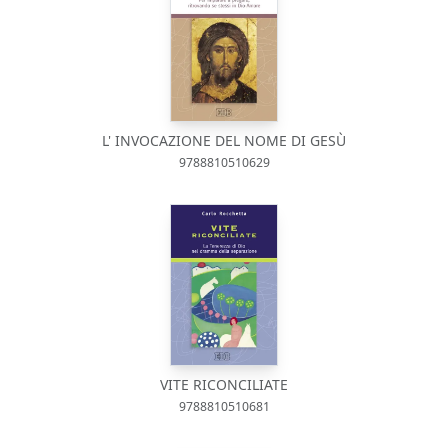
L' INVOCAZIONE DEL NOME DI GESÙ
9788810510629
VITE RICONCILIATE
9788810510681