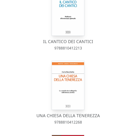
IL CANTICO DEI CANTICI
9788810412213
UNA CHIESA DELLA TENEREZZA
9788810412268