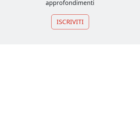
approfondimenti
ISCRIVITI