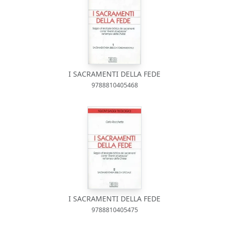
I SACRAMENTI DELLA FEDE
9788810405468
I SACRAMENTI DELLA FEDE
9788810405475