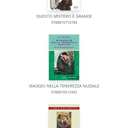
QUESTO MISTERO È GRANDE
9788810710784
VIAGGIO NELLA TENEREZZA NUZIALE
9788810513392