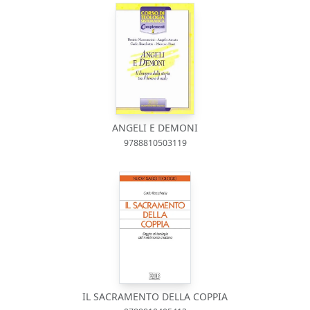
ANGELI E DEMONI
9788810503119
IL SACRAMENTO DELLA COPPIA