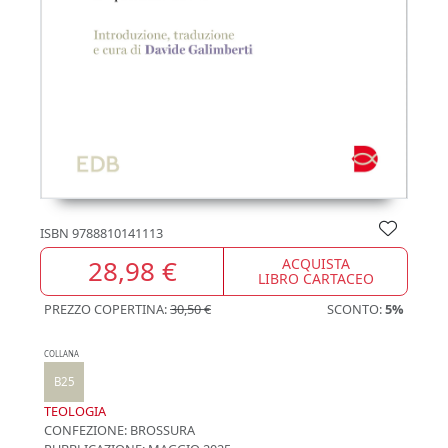
ISBN
9788810141113
28,98 €
ACQUISTA
LIBRO CARTACEO
PREZZO COPERTINA:
30,50 €
SCONTO:
5%
COLLANA
B25
TEOLOGIA
CONFEZIONE:
BROSSURA