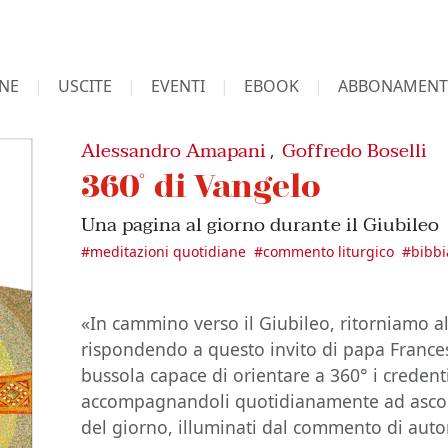
NE
USCITE
EVENTI
EBOOK
ABBONAMENT
Alessandro Amapani
Goffredo Boselli
,
360° di Vangelo
Una pagina al giorno durante il Giubileo
#
meditazioni quotidiane
#
commento liturgico
#
bibbi
«In cammino verso il Giubileo, ritorniamo al
rispondendo a questo invito di papa Frances
bussola capace di orientare a 360° i creden
accompagnandoli quotidianamente ad ascolt
del giorno, illuminati dal commento di autori