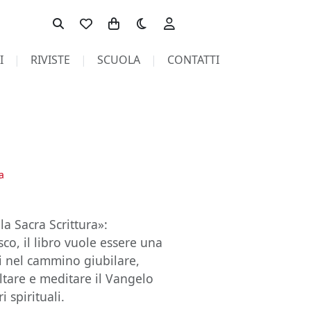
Toggle theme
I
RIVISTE
SCUOLA
CONTATTI
a
la Sacra Scrittura»:
co, il libro vuole essere una
ti nel cammino giubilare,
are e meditare il Vangelo
 spirituali.