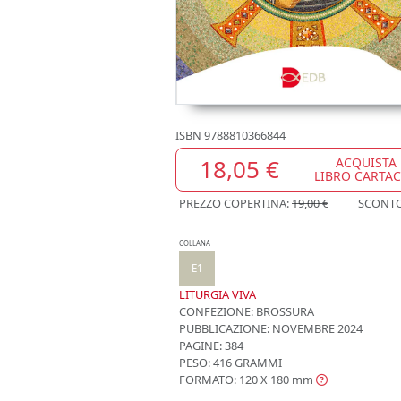
ISBN
9788810366844
18,05 €
ACQUISTA
LIBRO CARTA
PREZZO COPERTINA:
19,00 €
SCONT
COLLANA
E1
LITURGIA VIVA
CONFEZIONE:
BROSSURA
PUBBLICAZIONE:
NOVEMBRE 2024
PAGINE: 384
PESO: 416 GRAMMI
FORMATO: 120 X 180
mm