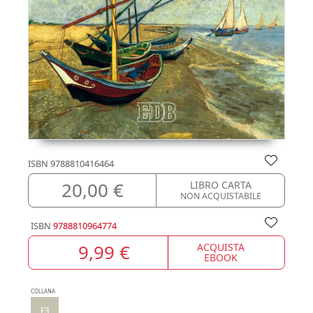
ISBN
9788810416464
20,00 €
LIBRO CARTA
NON ACQUISTABILE
ISBN
9788810964774
9,99 €
ACQUISTA
EBOOK
COLLANA
E3