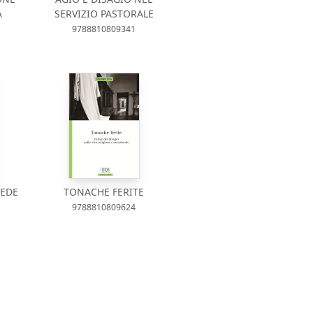
À
SERVIZIO PASTORALE
9788810809341
FEDE
TONACHE FERITE
9788810809624