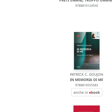
PRETI UMANI, TROPPO UMANI
9788810124550
PATRICK C. GOUJON
IN MEMORIA DI ME
9788810555583
anche in
e
book