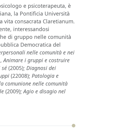
icologo e psicoterapeuta, è
iana, la Pontificia Università
la vita consacrata Claretianum.
nte, interessandosi
che di gruppo nelle comunità
pubblica Democratica del
nterpersonali nelle comunità e nei
i,
Animare i gruppi e costruire
i sé
(2005);
Diagnosi dei
ruppi
(22008);
Patologia e
 la comunione nelle comunità
ale
(2009);
Agio e disagio nel