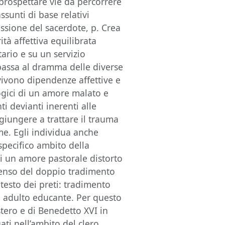
rospettare vie da percorrere
ssunti di base relativi
issione del sacerdote, p. Crea
tà affettiva equilibrata
ario e su un servizio
passa al dramma delle diverse
vivono dipendenze affettive e
logici di un amore malato e
i devianti inerenti alle
 giungere a trattare il trauma
ime. Egli individua anche
specifico ambito della
di un amore pastorale distorto
 senso del doppio tradimento
ntesto dei preti: tradimento
di adulto educante. Per questo
stero e di Benedetto XVI in
ati nell’ambito del clero