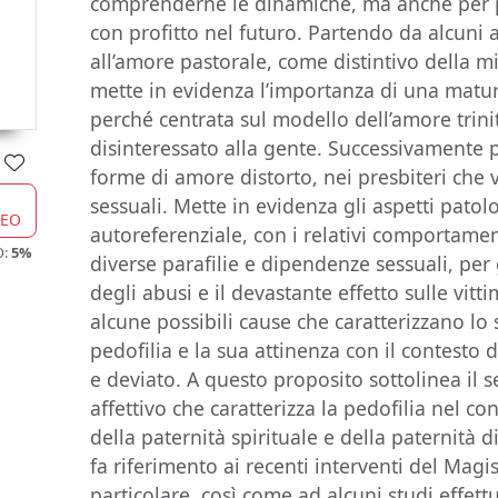
comprenderne le dinamiche, ma anche per p
con profitto nel futuro. Partendo da alcuni a
all’amore pastorale, come distintivo della m
mette in evidenza l’importanza di una maturi
perché centrata sul modello dell’amore trinit
disinteressato alla gente. Successivamente 
forme di amore distorto, nei presbiteri che 
sessuali. Mette in evidenza gli aspetti pato
CEO
autoreferenziale, con i relativi comportament
O:
5%
diverse parafilie e dipendenze sessuali, per
degli abusi e il devastante effetto sulle vitt
alcune possibili cause che caratterizzano lo 
pedofilia e la sua attinenza con il contesto 
e deviato. A questo proposito sottolinea il
affettivo che caratterizza la pedofilia nel co
della paternità spirituale e della paternità 
fa riferimento ai recenti interventi del Magi
particolare, così come ad alcuni studi effettu