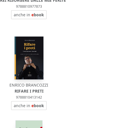
REI RISORGERE DALLE MIE FERITE
9788810977873
anche in
e
book
ENRICO BRANCOZZI
RIFARE I PRETI
9788810413142
anche in
e
book