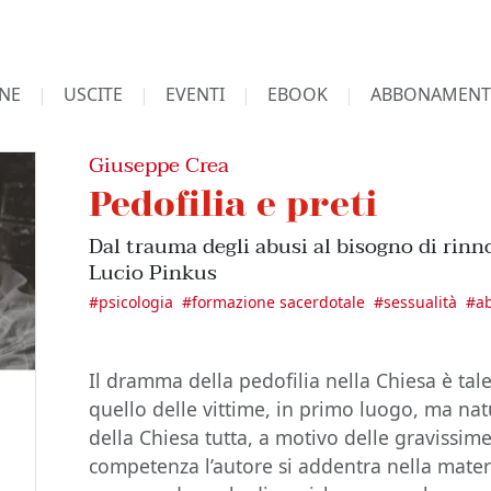
NE
USCITE
EVENTI
EBOOK
ABBONAMENT
Giuseppe Crea
Pedofilia e preti
Dal trauma degli abusi al bisogno di rin
Lucio Pinkus
#
psicologia
#
formazione sacerdotale
#
sessualità
#
ab
Il dramma della pedofilia nella Chiesa è tale
quello delle vittime, in primo luogo, ma n
della Chiesa tutta, a motivo delle gravissim
competenza l’autore si addentra nella mater