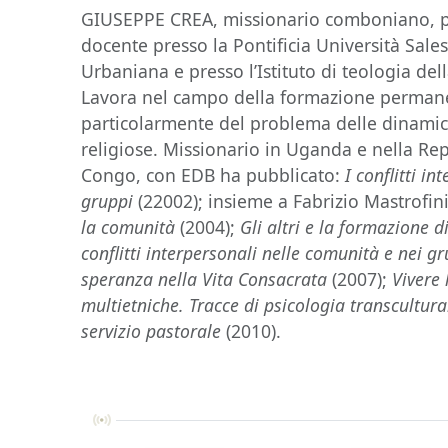
GIUSEPPE CREA, missionario comboniano, ps
docente presso la Pontificia Università Sales
Urbaniana e presso l’Istituto di teologia del
Lavora nel campo della formazione permane
particolarmente del problema delle dinami
religiose. Missionario in Uganda e nella Re
Congo, con EDB ha pubblicato:
I conflitti i
gruppi
(22002); insieme a Fabrizio Mastrofin
la comunità
(2004);
Gli altri e la formazione d
conflitti interpersonali nelle comunità e nei g
speranza nella Vita Consacrata
(2007);
Vivere
multietniche. Tracce di psicologia transcultur
servizio pastorale
(2010).