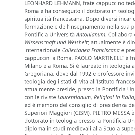
LEONHARD LEHMANN, frate cappuccino tedes
Roma e ha conseguito il dottorato in teologi
spiritualità francescana. Dopo diversi incaric
formazione e dell’insegnamento nella sua pa
Pontificia Università
Antonianum
. Collabora 
Wissenschaft und Weisheit
; attualmente è dire
internazionale
Collectanea Franciscana
e pres
cappuccini a Roma. PAOLO MARTINELLI è fra
Milano e a Roma. Si è laureato in teologia al
Gregoriana, dove dal 1992 è professore invi
teologia degli stati di vita all’Istituto frances
attualmente preside, presso la Pontificia Un
con le riviste
Laurentianum
,
Religiosi in Italia
ed è membro del consiglio di presidenza del
Superiori Maggiori (CISM). PIETRO MESSA è 
dottorato in teologia presso la Pontificia Un
diploma in studi medievali alla Scuola super