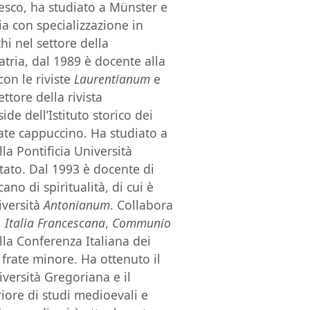
co, ha studiato a Münster e
a con specializzazione in
hi nel settore della
tria, dal 1989 è docente alla
con le riviste
Laurentianum
e
ttore della rivista
ide dell’Istituto storico dei
te cappuccino. Ha studiato a
la Pontificia Università
tato. Dal 1993 è docente di
cano di spiritualità, di cui è
iversità
Antonianum
. Collabora
,
Italia Francescana
,
Communio
la Conferenza Italiana dei
frate minore. Ha ottenuto il
iversità Gregoriana e il
iore di studi medioevali e