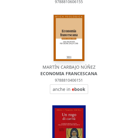
9788810606155
MARTÍN CARBAJO NÚÑEZ
ECONOMIA FRANCESCANA
9788810406151
anche in
e
book