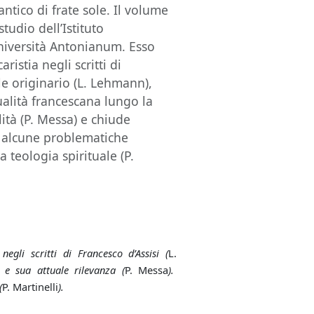
antico di frate sole. Il volume
tudio dell’Istituto
 Università Antonianum. Esso
istia negli scritti di
le originario (L. Lehmann),
ualità francescana lungo la
alità (P. Messa) e chiude
di alcune problematiche
a teologia spirituale (P.
egli scritti di Francesco d’Assisi (
L.
a e sua attuale rilevanza (
P. Messa
).
(
P. Martinelli
).