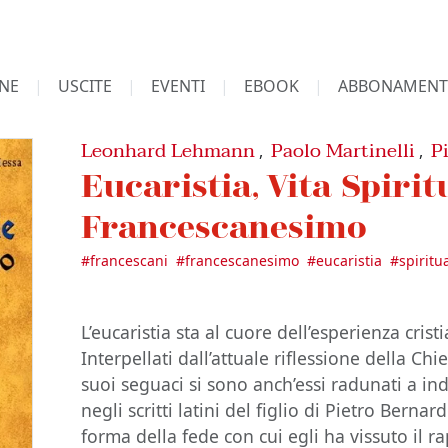
NE
USCITE
EVENTI
EBOOK
ABBONAMENT
Leonhard Lehmann
Paolo Martinelli
P
,
,
Eucaristia, Vita Spirit
Francescanesimo
#
francescani
#
francescanesimo
#
eucaristia
#
spiritu
L’eucaristia sta al cuore dell’esperienza crist
Interpellati dall’attuale riflessione della Chi
suoi seguaci si sono anch’essi radunati a in
negli scritti latini del figlio di Pietro Berna
forma della fede con cui egli ha vissuto il r