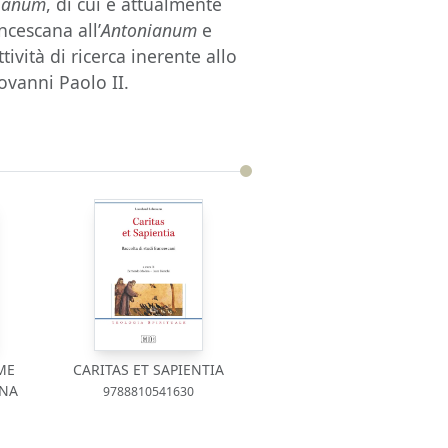
ianum
, di cui è attualmente
ncescana all’
Antonianum
e
ttività di ricerca inerente allo
Giovanni Paolo II.
ME
CARITAS ET SAPIENTIA
ANA
9788810541630