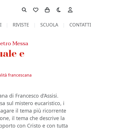
Toggle theme
I
RIVISTE
SCUOLA
CONTATTI
ietro Messa
uale e
alità francescana
iana di Francesco d’Assisi.
esa sul mistero eucaristico, i
dagare il tema più ricorrente
rdone, il tema che descrive la
apporto con Cristo e con tutta