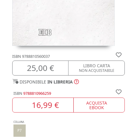
ISBN
9788810560037
25,00 €
LIBRO CARTA
NON ACQUISTABILE
DISPONIBILE
IN LIBRERIA
ISBN
9788810966259
16,99 €
ACQUISTA
EBOOK
COLLANA
P7