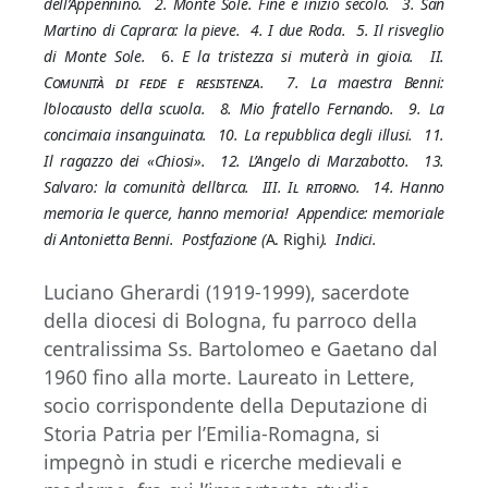
dell’Appennino. 2. Monte Sole. Fine e inizio secolo. 3. San
Martino di Caprara: la pieve. 4. I due Roda. 5. Il risveglio
di Monte Sole.
6.
E la tristezza si muterà in gioia.
II.
Comunità di fede e resistenza
. 7. La maestra Benni:
l’olocausto della scuola. 8. Mio fratello Fernando. 9. La
concimaia insanguinata. 10. La repubblica degli illusi. 11.
Il ragazzo dei «Chiosi». 12. L’Angelo di Marzabotto. 13.
Salvaro: la comunità dell’arca.
III. Il ritorno
. 14. Hanno
memoria le querce, hanno memoria! Appendice: memoriale
di Antonietta Benni. Postfazione (
A. Righi
). Indici.
Luciano Gherardi (1919-1999), sacerdote
della diocesi di Bologna, fu parroco della
centralissima Ss. Bartolomeo e Gaetano dal
1960 fino alla morte. Laureato in Lettere,
socio corrispondente della Deputazione di
Storia Patria per l’Emilia-Romagna, si
impegnò in studi e ricerche medievali e