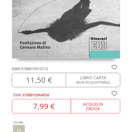
ISBN
9788810513712
11,50 €
LIBRO CARTA
NON ACQUISTABILE
ISBN
9788810964958
7,99 €
ACQUISTA
EBOOK
COLLANA
F5