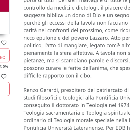
porta di tutti i pensieri malvagi e di tutte l
controllo da medici e dietologi, il piacere d
saggezza biblica un dono di Dio e un segno
purché gli eccessi della tavola non facciano
carità nei confronti del prossimo, come rico
ricco epulone e del povero Lazzaro. Atto pe
politico, l’atto di mangiare, legato com’è all’
pienamente la sfera affettiva. A tavola non 
CEO
pietanze, ma si scambiano parole e discorsi, 
O:
5%
possono curare le ferite dell’anima, che spe
difficile rapporto con il cibo.
Renzo Gerardi, presbitero del patriarcato di
studi filosofici e teologici alla Pontificia U
conseguito il dottorato in Teologia nel 197
Teologia sacramentaria e Teologia spiritual
ordinario di Teologia morale speciale nella 
Pontificia Università Lateranense. Per EDB 