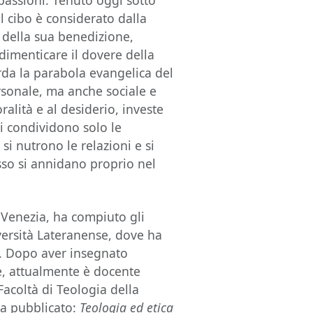
e passioni. Tenuto oggi sotto
el cibo è considerato dalla
 della sua benedizione,
 dimenticare il dovere della
rda la parabola evangelica del
rsonale, ma anche sociale e
oralità e al desiderio, investe
si condividono solo le
si nutrono le relazioni e si
sso si annidano proprio nel
 Venezia, ha compiuto gli
niversità Lateranense, dove ha
4. Dopo aver insegnato
e, attualmente è docente
Facoltà di Teologia della
ha pubblicato:
Teologia ed etica