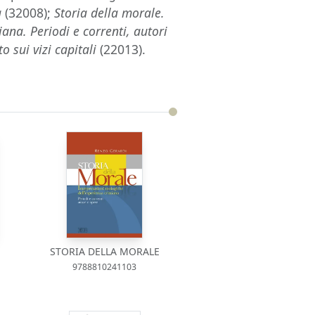
a
(32008);
Storia della morale.
iana. Periodi e correnti, autori
o sui vizi capitali
(22013).
A
STORIA DELLA MORALE
9788810241103