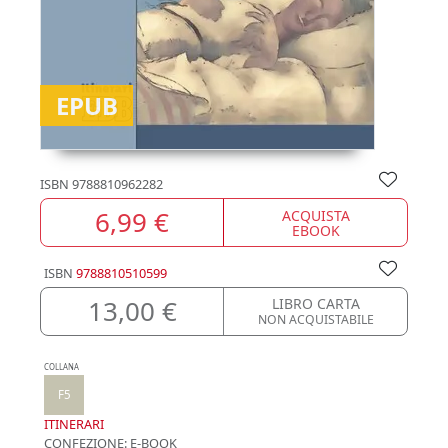
EPUB
ISBN
9788810962282
6,99 €
ACQUISTA
EBOOK
ISBN
9788810510599
13,00 €
LIBRO CARTA
NON ACQUISTABILE
COLLANA
F5
ITINERARI
CONFEZIONE:
E-BOOK